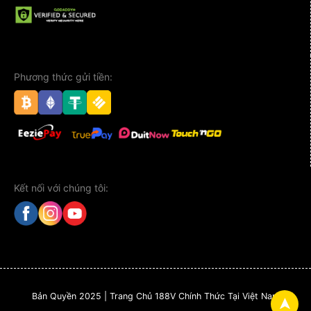
Phương thức gửi tiền:
Kết nối với chúng tôi:
Bản Quyền 2025 | Trang Chủ 188V Chính Thức Tại Việt Nam
➤