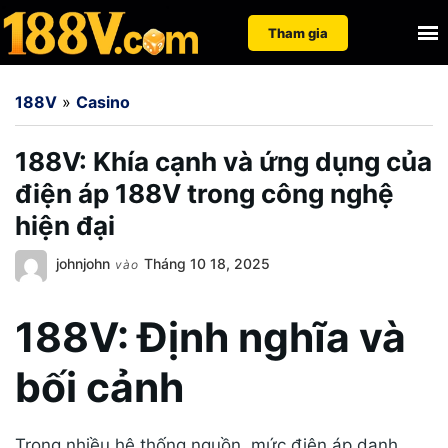
Nhảy
Tìm
Tham gia
đến
kiếm
nội
cho:
188V
»
Casino
dung
188V: Khía cạnh và ứng dụng của
điện áp 188V trong công nghệ
hiện đại
johnjohn
Tháng 10 18, 2025
vào
188V: Định nghĩa và
bối cảnh
Trong nhiều hệ thống nguồn, mức điện áp danh