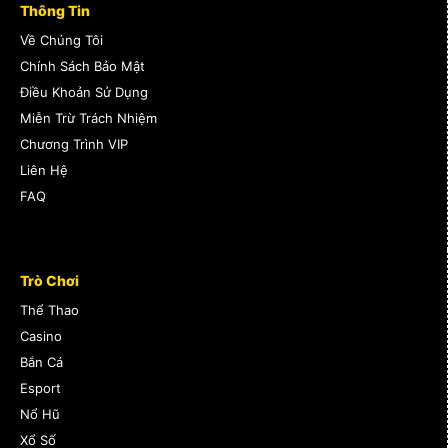
Thông Tin
Về Chúng Tôi
Chính Sách Bảo Mật
Điều Khoản Sử Dụng
Miễn Trừ Trách Nhiệm
Chương Trình VIP
Liên Hệ
FAQ
Trò Chơi
Thể Thao
Casino
Bắn Cá
Esport
Nổ Hũ
Xổ Số