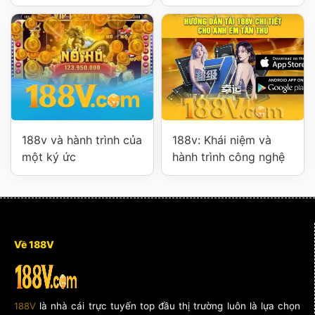
tong-quan-chuong-trinh
Mục Lục Nội Dung
1. Tổng quan về chương trình Đại lý 188v
2. Tại sao nên chọn làm đại lý cho 188v?
3. Chi tiết chính sách hoa hồng & Lợi
nhuận
188v và hành trình của
188v: Khái niệm và
4. Quy trình đăng ký tài khoản đại lý từng
một ký ức
hành trình công nghệ
bước
5. Bí quyết tiếp thị đại lý thành công
6. Câu hỏi thường gặp (FAQ)
Về 188V
Tổng Quan Về Chương Trình Đại Lý
188v
Chương trình
đại lý 188v
(hay còn gọi là
188V
là nhà cái trực tuyến top đầu thị trường luôn là lựa chọn
Affiliate Program) là mô hình hợp tác giữa nhà