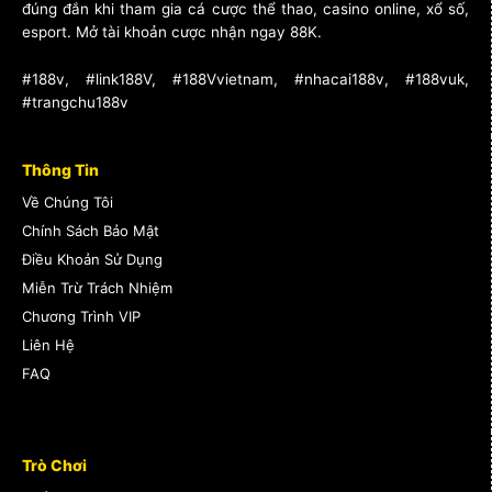
đúng đắn khi tham gia cá cược thể thao, casino online, xổ số,
cái và các đối tác cá nhân hoặc tổ chức. Với vai
esport. Mở tài khoản cược nhận ngay 88K.
trò là một đại lý, nhiệm vụ chính của bạn là
#188v, #link188V, #188Vvietnam, #nhacai188v, #188vuk,
quảng bá thương hiệu, giới thiệu người chơi mới
#trangchu188v
tham gia cá cược tại 188v thông qua các liên
kết theo dõi (tracking link) riêng biệt.
Thông Tin
Về Chúng Tôi
Khác với các mô hình kinh doanh truyền thống
Chính Sách Bảo Mật
đòi hỏi vốn lớn, việc trở thành
dai ly
tại
cho
Điều Khoản Sử Dụng
phép bạn khởi nghiệp với số vốn gần như bằng
Miễn Trừ Trách Nhiệm
0. Lợi nhuận của bạn được tính dựa trên doanh
Chương Trình VIP
thu ròng (Net Profit) mà các thành viên bạn giới
Liên Hệ
thiệu tạo ra. Đây là mô hình "Win-Win" bền
FAQ
vững: Nhà cái có thêm khách hàng, và bạn có
nguồn thu nhập thụ động không giới hạn.
Trò Chơi
Tại Sao Nên Chọn Làm Đại Lý Cho