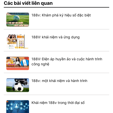
Các bài viết liên quan
188v: Khám phá ký hiệu số đặc biệt
188V: khái niệm và ứng dụng
188V: Điện áp huyền ảo và cuộc hành trình
công nghệ
188v: một khái niệm và hành trình
Khái niệm 188v trong thời đại số