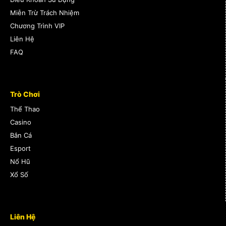
Miễn Trừ Trách Nhiệm
Chương Trình VIP
Liên Hệ
FAQ
Trò Chơi
Thể Thao
Casino
Bắn Cá
Esport
Nổ Hũ
Xổ Số
Liên Hệ