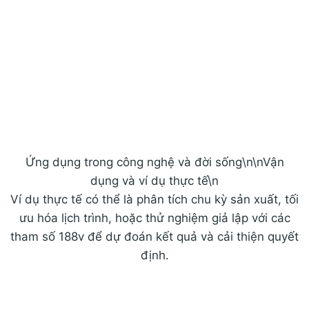
8v/188v-text2603311839.webp" alt="Ứng dụng
trong công nghệ và đời sống\n\n
Vận dụng và ví dụ
thực tế
\n
Ví dụ thực tế có thể là phân tích chu kỳ sản xuất, tối
ưu hóa lịch trình, hoặc thử nghiệm giả lập với các
tham số 188v để dự đoán kết quả và cải thiện quyết
định.
" width="800" height="440" layout="responsive">
Ứng dụng trong công nghệ và đời sống\n\n
Vận
dụng và ví dụ thực tế
\n
Ví dụ thực tế có thể là phân tích chu kỳ sản xuất, tối
ưu hóa lịch trình, hoặc thử nghiệm giả lập với các
tham số 188v để dự đoán kết quả và cải thiện quyết
định.