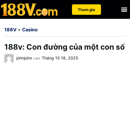
Nhảy
Tìm
Tham gia
đến
kiếm
nội
cho:
188V
»
Casino
dung
188v: Con đường của một con số
johnjohn
Tháng 10 18, 2025
vào
Ví dụ thực tế có thể là phân tích chu kỳ sản xuất, tối
ưu hóa lịch trình, hoặc thử nghiệm giả lập với các
tham số 188v để dự đoán kết quả và cải thiện quyết
định.
"
src="https://radiotelehirondelle.com/images/text/18