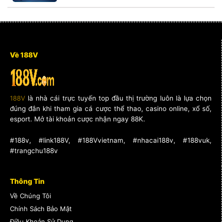
Về 188V
188V
là nhà cái trực tuyến top đầu thị trường luôn là lựa chọn
đúng đắn khi tham gia cá cược thể thao, casino online, xổ số,
esport. Mở tài khoản cược nhận ngay 88K.
#188v, #link188V, #188Vvietnam, #nhacai188v, #188vuk,
#trangchu188v
Thông Tin
Về Chúng Tôi
Chính Sách Bảo Mật
Điều Khoản Sử Dụng