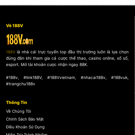
Về 188V
188V
là nhà cái trực tuyến top đầu thị trường luôn là lựa chọn
đúng đắn khi tham gia cá cược thể thao, casino online, xổ số,
esport. Mở tài khoản cược nhận ngay 88K.
#188v, #link188V, #188Vvietnam, #nhacai188v, #188vuk,
#trangchu188v
Thông Tin
Về Chúng Tôi
Chính Sách Bảo Mật
Điều Khoản Sử Dụng
Miễn Trừ Trách Nhiệm