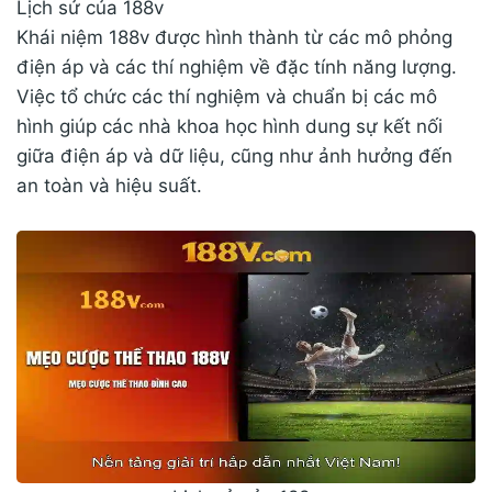
Lịch sử của 188v
Khái niệm 188v được hình thành từ các mô phỏng
điện áp và các thí nghiệm về đặc tính năng lượng.
Việc tổ chức các thí nghiệm và chuẩn bị các mô
hình giúp các nhà khoa học hình dung sự kết nối
giữa điện áp và dữ liệu, cũng như ảnh hưởng đến
an toàn và hiệu suất.