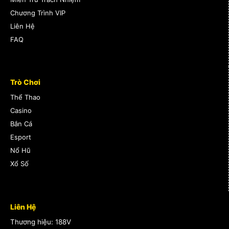
Chương Trình VIP
Liên Hệ
FAQ
Trò Chơi
Thể Thao
Casino
Bắn Cá
Esport
Nổ Hũ
Xổ Số
Liên Hệ
Thương hiệu: 188V