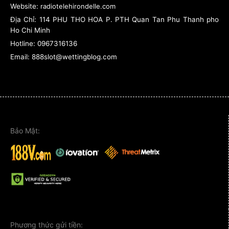
Website:
radiotelehirondelle.com
Địa Chỉ:
114 PHU THO HOA P. PTH Quan Tan Phu Thanh pho
Ho Chi Minh
Hotline:
0967316136
Email: 888slot@wettingblog.com
Bảo Mật:
Phương thức gửi tiền: