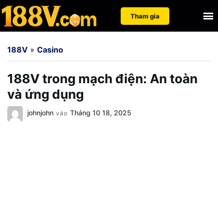
Nhảy
Tìm
Tham gia
đến
kiếm
nội
cho:
188V
»
Casino
dung
188V trong mạch điện: An toàn
và ứng dụng
johnjohn
Tháng 10 18, 2025
vào
Mang đầy đủ dụng cụ bảo hộ, mút cách điện, găng
tay cách điện và vỏ bảo hộ, làm việc trên bề mặt
cách điện, tắt nguồn trước khi sửa chữa, và đo
kiểm mọi thông số bằng thiết bị cách ly. Tuân thủ
chuẩn an toàn điện và được huấn luyện bài bản.