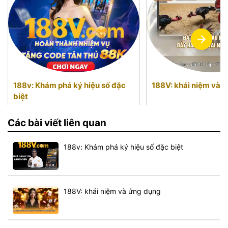
188v: Khám phá ký hiệu số đặc
188V: khái niệm và 
biệt
Các bài viết liên quan
188v: Khám phá ký hiệu số đặc biệt
188V: khái niệm và ứng dụng