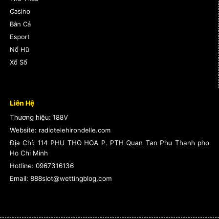
Casino
Bắn Cá
Esport
Nổ Hũ
Xổ Số
Liên Hệ
Thương hiệu: 188V
Website:
radiotelehirondelle.com
Địa Chỉ:
114 PHU THO HOA P. PTH Quan Tan Phu Thanh pho
Ho Chi Minh
Hotline:
0967316136
Email: 888slot@wettingblog.com