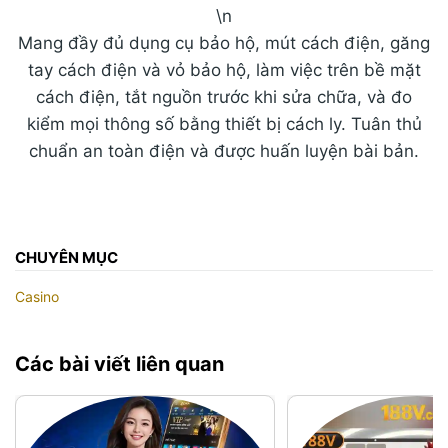
\n
Mang đầy đủ dụng cụ bảo hộ, mút cách điện, găng
tay cách điện và vỏ bảo hộ, làm việc trên bề mặt
cách điện, tắt nguồn trước khi sửa chữa, và đo
kiểm mọi thông số bằng thiết bị cách ly. Tuân thủ
chuẩn an toàn điện và được huấn luyện bài bản.
CHUYÊN MỤC
Casino
Các bài viết liên quan