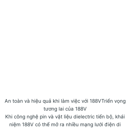
"
src="https://radiotelehirondelle.com/images/text/18
8v/188v-text785.webp" alt="An toàn và hiệu quả khi
làm việc với 188V
Triển vọng tương lai của 188V
Khi công nghệ pin và vật liệu dielectric tiến bộ, khái
niệm 188V có thể mở ra nhiều mạng lưới điện di
động an toàn và hiệu quả hơn. Việc tích hợp với hệ
thống quản lý năng lượng thông minh và nền tảng
IoT sẽ cho phép tối ưu hóa điều khiển và bảo vệ ở
quy mô lớn.
" width="800" height="440" layout="responsive">
An toàn và hiệu quả khi làm việc với 188V
Triển vọng
tương lai của 188V
Khi công nghệ pin và vật liệu dielectric tiến bộ, khái
niệm 188V có thể mở ra nhiều mạng lưới điện di