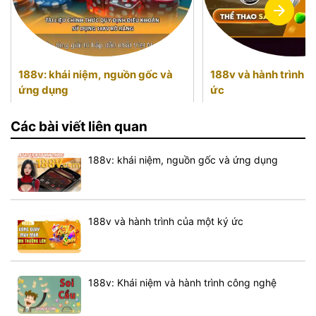
188v: khái niệm, nguồn gốc và
188v và hành trình c
ứng dụng
ức
Các bài viết liên quan
188v: khái niệm, nguồn gốc và ứng dụng
188v và hành trình của một ký ức
188v: Khái niệm và hành trình công nghệ