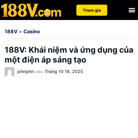
Nhảy
Tìm
Tham gia
đến
kiếm
nội
cho:
188V
»
Casino
dung
188V: Khái niệm và ứng dụng của
một điện áp sáng tạo
johnjohn
Tháng 10 18, 2025
vào
Khi công nghệ pin và vật liệu dielectric tiến bộ, khái
niệm 188V có thể mở ra nhiều mạng lưới điện di
động an toàn và hiệu quả hơn. Việc tích hợp với hệ
thống quản lý năng lượng thông minh và nền tảng
IoT sẽ cho phép tối ưu hóa điều khiển và bảo vệ ở
quy mô lớn.