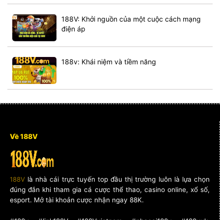
188V: Khởi nguồn của một cuộc cách mạng
điện áp
188v: Khái niệm và tiềm năng
Về 188V
188V
là nhà cái trực tuyến top đầu thị trường luôn là lựa chọn
đúng đắn khi tham gia cá cược thể thao, casino online, xổ số,
esport. Mở tài khoản cược nhận ngay 88K.