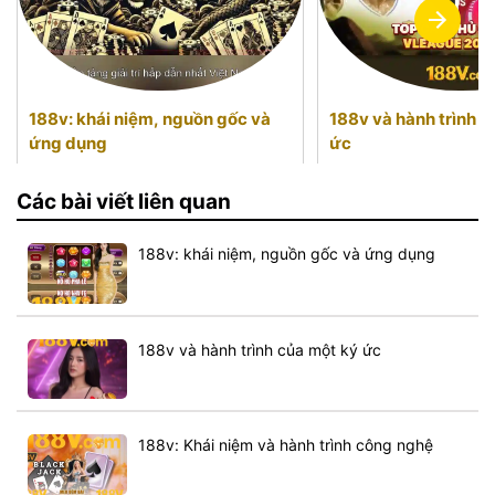
188v: khái niệm, nguồn gốc và
188v và hành trình c
ứng dụng
ức
Các bài viết liên quan
188v: khái niệm, nguồn gốc và ứng dụng
188v và hành trình của một ký ức
188v: Khái niệm và hành trình công nghệ