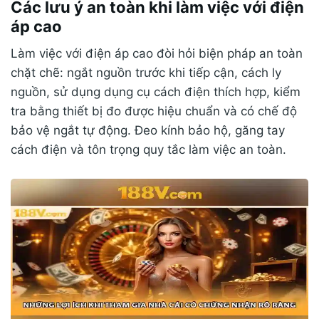
Các lưu ý an toàn khi làm việc với điện
áp cao
Làm việc với điện áp cao đòi hỏi biện pháp an toàn
chặt chẽ: ngắt nguồn trước khi tiếp cận, cách ly
nguồn, sử dụng dụng cụ cách điện thích hợp, kiểm
tra bằng thiết bị đo được hiệu chuẩn và có chế độ
bảo vệ ngắt tự động. Đeo kính bảo hộ, găng tay
cách điện và tôn trọng quy tắc làm việc an toàn.