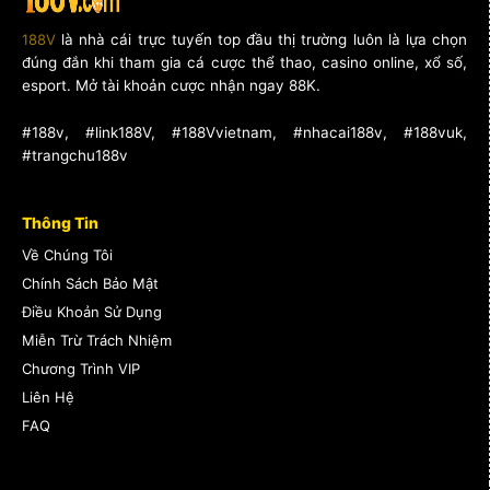
188V
là nhà cái trực tuyến top đầu thị trường luôn là lựa chọn
đúng đắn khi tham gia cá cược thể thao, casino online, xổ số,
esport. Mở tài khoản cược nhận ngay 88K.
#188v, #link188V, #188Vvietnam, #nhacai188v, #188vuk,
#trangchu188v
Thông Tin
Về Chúng Tôi
Chính Sách Bảo Mật
Điều Khoản Sử Dụng
Miễn Trừ Trách Nhiệm
Chương Trình VIP
Liên Hệ
FAQ