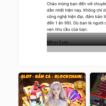
Chào mừng bạn đến với chuyê
dẫn nhất hiện nay. Không chỉ d
công nghệ hiện đại, đảm bảo tí
đến 1 ăn 99). Dù bạn là người 
vẹn nhu cầu của bạn.
Mục Lục
1. Tại sao nên chọn cá cư
2. Các loại hình Xổ số phổ
3. Hướng dẫn tham gia đặt
4. Bí quyết soi cầu và quả
5. Câu hỏi thường gặp (F
6. Kết luận
1. Tại sao nên chọn cá 