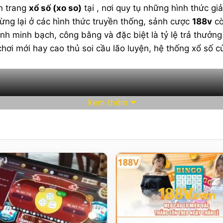
n trang
xổ số (xo so)
tại
, nơi quy tụ những hình thức giả
ừng lại ở các hình thức truyền thống, sảnh cược
188v
cò
nh minh bạch, công bằng và đặc biệt là tỷ lệ trả thưởng 
chơi mới hay cao thủ soi cầu lão luyện, hệ thống xổ số 
Xem thêm
ợc Xổ số tại 188v?
 biến tại
 cược Xổ số 188v chi tiết
n lý vốn hiệu quả
AQ)
cược Xổ số tại 188v?