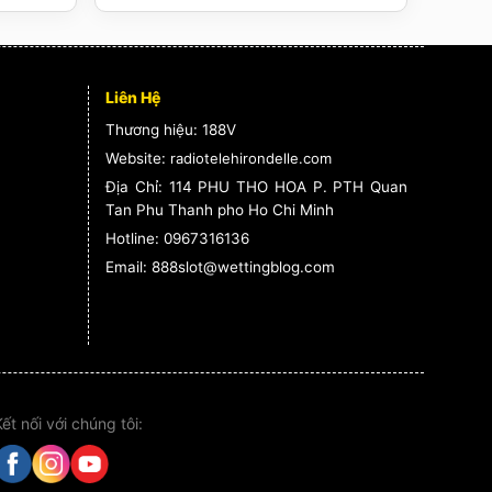
Liên Hệ
Thương hiệu: 188V
Website:
radiotelehirondelle.com
Địa Chỉ:
114 PHU THO HOA P. PTH Quan
Tan Phu Thanh pho Ho Chi Minh
Hotline:
0967316136
Email: 888slot@wettingblog.com
v
 80, thì tại
188v
, con số này
n đều được mã hóa bằng công
ết nối với chúng tôi:
vòng 3-5 phút, tiền thắng cược